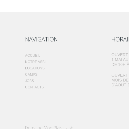
NAVIGATION
HORAI
OUVERT 
ACCUEIL
1 MAI A
NOTRE ASBL
DE 10H À
LOCATIONS
CAMPS
OUVERT 
MOIS DE
JOBS
D'AOÛT 
CONTACTS
Domaine Mon Plaisir asbl