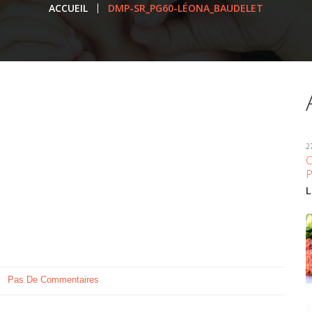
ACCUEIL
DMP-SR_PG60-LÉONA_BAUDELET
2
L
Pas De Commentaires