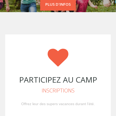
PLUS D'INFOS
PLUS D'INFOS
PARTICIPEZ AU CAMP
INSCRIPTIONS
Offrez leur des supers vacances durant l'été.