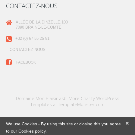
CONTACTEZ-NOUS
ALLÉE DE LA DINZELLE,100
7090 BRAINE-LE-COMTE
+32 (0) 67 55 25 91
CONTACTEZ-NOUS
FACEBOOK
Domaine Mon Plaisir asbl More Charity WordPress
Templates at
TemplateMonster.com
×
We use Cookies - By using this site or closing this you agree
to our Cookies policy.