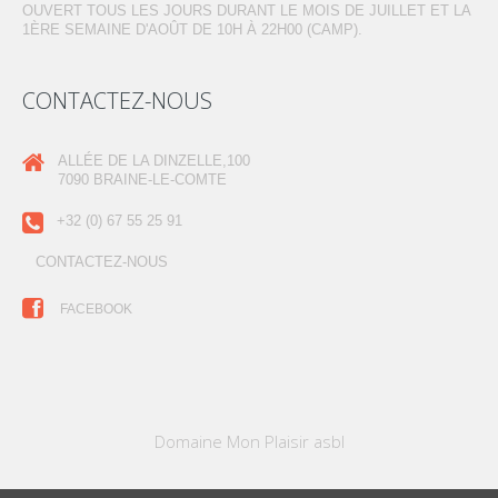
OUVERT TOUS LES JOURS DURANT LE MOIS DE JUILLET ET LA
1ÈRE SEMAINE D'AOÛT DE 10H À 22H00 (CAMP).
CONTACTEZ-NOUS
ALLÉE DE LA DINZELLE,100
7090 BRAINE-LE-COMTE
+32 (0) 67 55 25 91
CONTACTEZ-NOUS
FACEBOOK
Domaine Mon Plaisir asbl