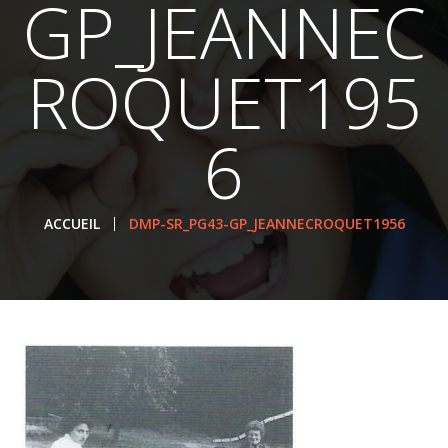
GP_JEANNEC
ROQUET195
6
ACCUEIL
DMP-SR_PG43-GP_JEANNECROQUET1956