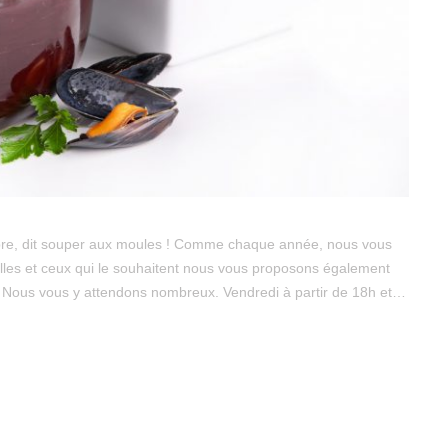
bre, dit souper aux moules ! Comme chaque année, nous vous
elles et ceux qui le souhaitent nous vous proposons également
). Nous vous y attendons nombreux. Vendredi à partir de 18h et…