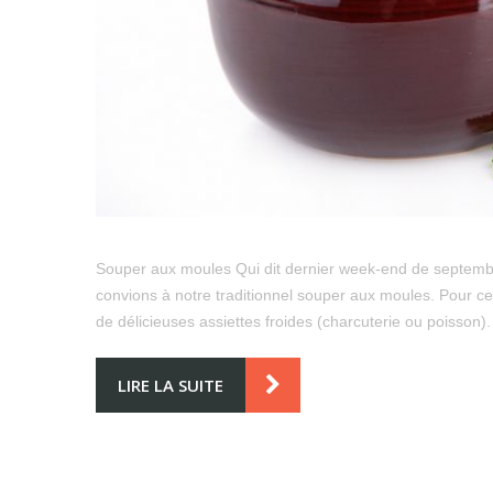
Souper aux moules Qui dit dernier week-end de septem
convions à notre traditionnel souper aux moules. Pour c
de délicieuses assiettes froides (charcuterie ou poisson
LIRE LA SUITE