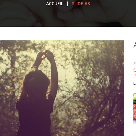
ACCUEIL
SLIDE #3
2
L