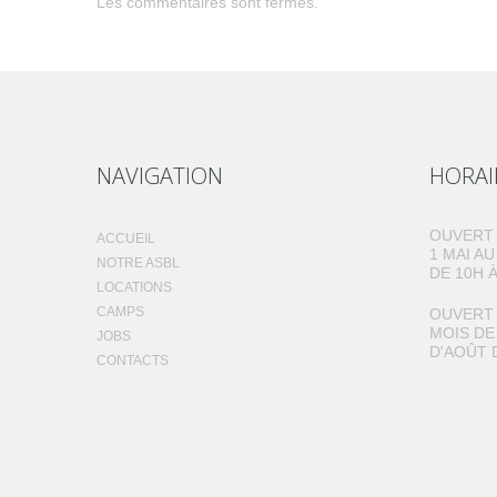
Les commentaires sont fermés.
NAVIGATION
HORAI
OUVERT 
ACCUEIL
1 MAI A
NOTRE ASBL
DE 10H À
LOCATIONS
CAMPS
OUVERT 
MOIS DE
JOBS
D'AOÛT 
CONTACTS