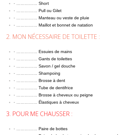
· …………… Short
· …………… Pull ou Gilet
· …………… Manteau ou veste de pluie
· …………… Maillot et bonnet de natation
2. MON NÉCESSAIRE DE TOILETTE :
· …………… Essuies de mains
· …………… Gants de toilettes
· …………… Savon / gel douche
· …………… Shampoing
· …………… Brosse à dent
· …………… Tube de dentifrice
· …………… Brosse à cheveux ou peigne
· …………… Élastiques à cheveux
3. POUR ME CHAUSSER :
· …………… Paire de bottes