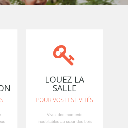
LOUEZ LA
ON
SALLE
IS
POUR VOS FESTIVITÉS
e
Vivez des moments
ous
inoubliables au cœur des bois