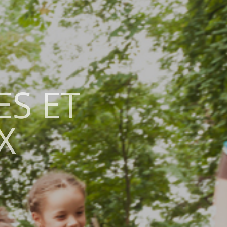
S ET
S ET
X
X