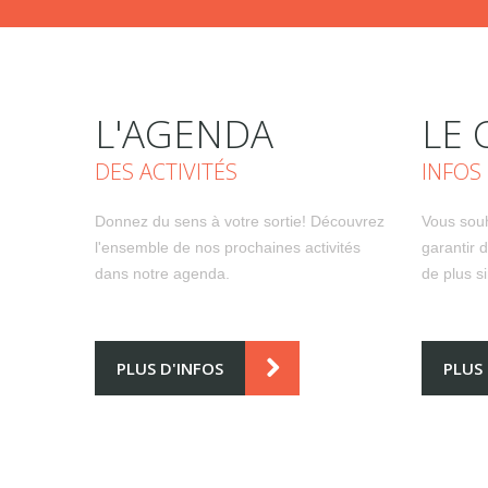
L'AGENDA
LE 
DES ACTIVITÉS
INFOS
Donnez du sens à votre sortie! Découvrez
Vous souh
l'ensemble de nos prochaines activités
garantir 
dans notre agenda.
de plus s
PLUS D'INFOS
PLUS 