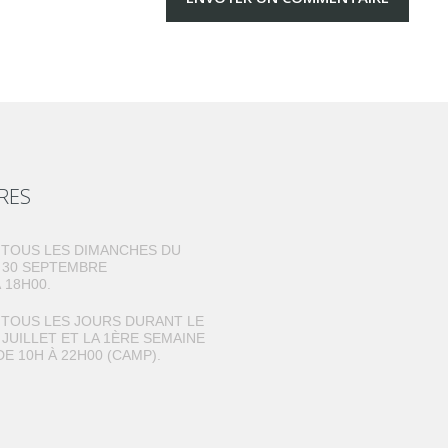
RES
TOUS LES DIMANCHES DU
U 30 SEPTEMBRE
 18H00.
TOUS LES JOURS DURANT LE
 JUILLET ET LA 1ÈRE SEMAINE
DE 10H À 22H00 (CAMP).